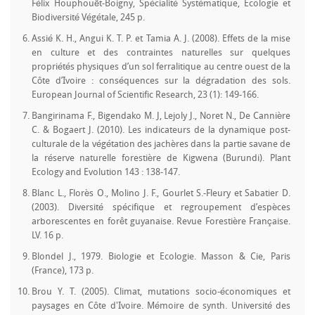
Félix Houphouët-Boigny, Spécialité Systématique, Ecologie et
Biodiversité Végétale, 245 p.
Assié K. H., Angui K. T. P. et Tamia A. J. (2008). Effets de la mise
en culture et des contraintes naturelles sur quelques
propriétés physiques d’un sol ferralitique au centre ouest de la
Côte d’Ivoire : conséquences sur la dégradation des sols.
European Journal of Scientific Research, 23 (1): 149-166.
Bangirinama F., Bigendako M. J, Lejoly J., Noret N., De Cannière
C. & Bogaert J. (2010). Les indicateurs de la dynamique post-
culturale de la végétation des jachères dans la partie savane de
la réserve naturelle forestière de Kigwena (Burundi). Plant
Ecology and Evolution 143 : 138-147.
Blanc L., Florès O., Molino J. F., Gourlet S.-Fleury et Sabatier D.
(2003). Diversité spécifique et regroupement d’espèces
arborescentes en forêt guyanaise. Revue Forestière Française.
LV. 16 p.
Blondel J., 1979. Biologie et Ecologie. Masson & Cie, Paris
(France), 173 p.
Brou Y. T. (2005). Climat, mutations socio-économiques et
paysages en Côte d'Ivoire. Mémoire de synth. Université des