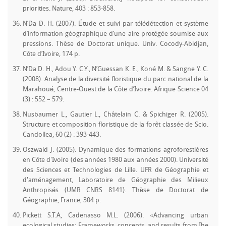
priorities. Nature, 403 : 853-858.
N’Da D. H. (2007). Étude et suivi par télédétection et système
d’information géographique d’une aire protégée soumise aux
pressions. Thèse de Doctorat unique. Univ. Cocody-Abidjan,
Côte d’Ivoire, 174 p.
N’Da D. H., Adou Y. C.Y., N’Guessan K. E., Koné M. & Sangne Y. C.
(2008). Analyse de la diversité floristique du parc national de la
Marahoué, Centre-Ouest de la Côte d’Ivoire. Afrique Science 04
(3) : 552 – 579.
Nusbaumer L., Gautier L., Châtelain C. & Spichiger R. (2005).
Structure et composition floristique de la forêt classée de Scio.
Candollea, 60 (2) : 393-443.
Oszwald J. (2005). Dynamique des formations agroforestières
en Côte d'Ivoire (des années 1980 aux années 2000). Université
des Sciences et Technologies de Lille. UFR de Géographie et
d'aménagement, Laboratoire de Géographie des Milieux
Anthropisés (UMR CNRS 8141). Thèse de Doctorat de
Géographie, France, 304 p.
Pickett S.T.A, Cadenasso M.L. (2006). «Advancing urban
ecological studies: Frameworks, concepts, and results from Ihe