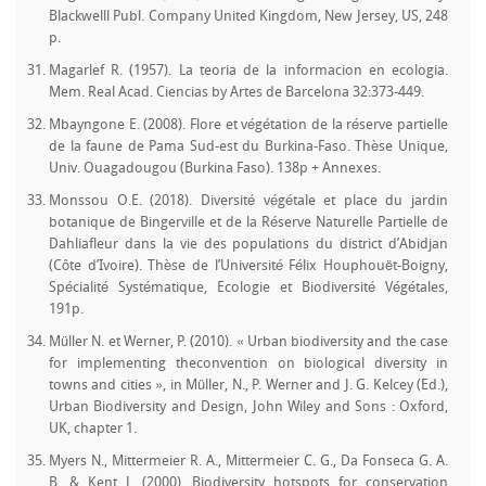
Blackwelll Publ. Company United Kingdom, New Jersey, US, 248
p.
Magarlef R. (1957). La teoria de la informacion en ecologia.
Mem. Real Acad. Ciencias by Artes de Barcelona 32:373-449.
Mbayngone E. (2008). Flore et végétation de la réserve partielle
de la faune de Pama Sud-est du Burkina-Faso. Thèse Unique,
Univ. Ouagadougou (Burkina Faso). 138p + Annexes.
Monssou O.E. (2018). Diversité végétale et place du jardin
botanique de Bingerville et de la Réserve Naturelle Partielle de
Dahliafleur dans la vie des populations du district d’Abidjan
(Côte d’Ivoire). Thèse de l’Université Félix Houphouët-Boigny,
Spécialité Systématique, Ecologie et Biodiversité Végétales,
191p.
Müller N. et Werner, P. (2010). « Urban biodiversity and the case
for implementing theconvention on biological diversity in
towns and cities », in Müller, N., P. Werner and J. G. Kelcey (Ed.),
Urban Biodiversity and Design, John Wiley and Sons : Oxford,
UK, chapter 1.
Myers N., Mittermeier R. A., Mittermeier C. G., Da Fonseca G. A.
B. & Kent J. (2000). Biodiversity hotspots for conservation