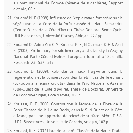
au parc national de Comoé (réserve de biosphère), Rapport
d’étude, 66 p.
Kouamé N’. F. (1998). Influence de l’exploitation forestière sur la
végétation et la flore de la forêt classée du Haut Sassandra
(Centre-Ouest de la Côte d’Ivoire). Thèse Doctorat 3ême Cycle,
UFR Biosciences, Université Cocody-Abidjan. 227 pp.
Kouamé D., Adou Yao C. Y., Kouassi K. E., N'Guessan K. E. & Akoi
K. (2008). Preliminary floristic inventory and diversity in Azagny
National Park (Côte d'Ivoire). European Journal of Scientific
Research, 23 : 537 - 547.
Kouamé D. (2009). Rôle des animaux frugivores dans la
régénération et la conservation des forêts : cas de l'éléphant
(Loxodonta africana cyclotis) dans le Parc National d'Azagny
(Sud-Ouest de la Côte d'Ivoire). Thèse de Doctorat, Université
de Cocody-Abidjan, Côte d’Ivoire, 208 p.
Kouassi, K. E., 2000. Contribution à l'étude de la Flore de la
Forêt Classée de la Haute Dodo, dans le Sud-Ouest de la Côte
d'Ivoire, par une approche de relevé de surface. Mém. D.E.A.
U.F.R. Biosciences, Université de Cocody, Abidjan, 102 p.
Kouassi, K. E. 2007 Flore de la Forêt Classée de la Haute Dodo,