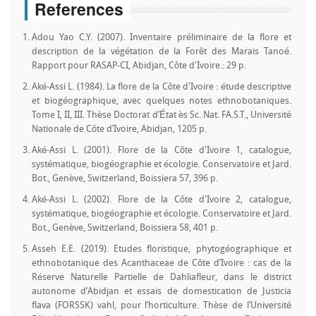
References
Adou Yao C.Y. (2007). Inventaire préliminaire de la flore et
description de la végétation de la Forêt des Marais Tanoé.
Rapport pour RASAP-CI, Abidjan, Côte d'Ivoire.: 29 p.
Aké-Assi L. (1984). La flore de la Côte d'Ivoire : étude descriptive
et biogéographique, avec quelques notes ethnobotaniques.
Tome I, II, III. Thèse Doctorat d’État ès Sc. Nat. FA.S.T., Université
Nationale de Côte d’Ivoire, Abidjan, 1205 p.
Aké-Assi L. (2001). Flore de la Côte d'Ivoire 1, catalogue,
systématique, biogéographie et écologie. Conservatoire et Jard.
Bot., Genève, Switzerland, Boissiera 57, 396 p.
Aké-Assi L. (2002). Flore de la Côte d'Ivoire 2, catalogue,
systématique, biogéographie et écologie. Conservatoire et Jard.
Bot., Genève, Switzerland, Boissiera 58, 401 p.
Asseh E.E. (2019). Etudes floristique, phytogéographique et
ethnobotanique des Acanthaceae de Côte d’Ivoire : cas de la
Réserve Naturelle Partielle de Dahliafleur, dans le district
autonome d’Abidjan et essais de domestication de Justicia
flava (FORSSK) vahl, pour l’horticulture. Thèse de l’Université