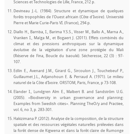
Sciences et Technologies de Lille, France, 212 p.
Devineau J.-L. (1984). Structure et dynamique de quelques
forêts tropophiles de l'Ouest africain (Côte d'Ivoire). Université
Pierre et Marie Curie-Paris VI. (France), 294 p.
Diallo H., Barnba, I., Barima Y.S.S., Visser M., Ballo A., Marna A.,
Vranken I., Maïga M., et Bogaert J. (2011). Effets combinés du
climat et des pressions anthropiques sur la dynamique
évolutive de la végétation d'une zone protégée du Mali
(Réserve de Fina, Boucle du baoulé). Sécheresse, 22 (3) : 97-
107.
Edlin E., Avenard J.M., Girard G., Sircoulon J., Touchebeuf P.,
Guillaumet J.L., Adjanohoun E. & Perraud A. (1971). Le milieu
naturel de la Côte d’Ivoire. ORSTOM, Paris, France, p 73-108.
Elander I., Lundgren Alm E., Malbert B. and Sandstrôm U.G.
(2005). «Biodiversity in urban governance and planning:
Examples from Swedish cities». Planning TheO/y and Practiee,
vol. 6, no 3, p. 283-301.
Hakizimana P. (2012). Analyse de la composition, de la structure
spatiale et des ressources végétales naturelles prélevées dans
la forêt dense de Kigwena et dans la forêt claire de Rumonge