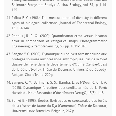
Ballimore Ecosystem Study». Auslra/ Ecology, vol. 31, p. J 14-
125.
Piélou E. C. (1966). The measurement of diversity in different
types of biological collections. Journal of Theoretical Biology,
13: 131-144.
Pontius J.R. R. G., (2000). Quantification error versus location
error in comparison of categorical maps. Photogrammetric
Engineering & Remote Sensing, 66: pp. 1011-1016.
Sangne Y. C. (2009). Dynamique du couvert forestier d’une aire
protégée soumise aux pressions anthropiques : cas de la forêt
classée de Téné dans le département d’Oumé (Centre-Ouest
de la Côte d’Ivoire). Thèse de Doctorat, Université de Cocody-
Abidjan, Côte d’Ivoire, 220 p.
Sangne, C. Y., Barima, Y. S. S., Bamba, I., et N’Doumé, C. T. A.
(2015). Dynamique forestière post-conflits armés de la Forêt
classée du Haut-Sassandra (Côte d’Ivoire), VertigO, 15(3): 1-18.
Sonké B. (1998). Études floristiques et structurales des forêts
de la réserve de faune du Dja (Cameroun). Thèse de Doctorat,
Université Libre Bruxelles, Belgique, 267 p.