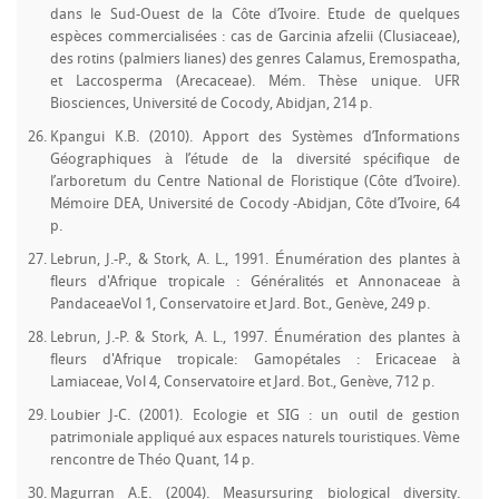
dans le Sud-Ouest de la Côte d’Ivoire. Etude de quelques
espèces commercialisées : cas de Garcinia afzelii (Clusiaceae),
des rotins (palmiers lianes) des genres Calamus, Eremospatha,
et Laccosperma (Arecaceae). Mém. Thèse unique. UFR
Biosciences, Université de Cocody, Abidjan, 214 p.
Kpangui K.B. (2010). Apport des Systèmes d’Informations
Géographiques à l’étude de la diversité spécifique de
l’arboretum du Centre National de Floristique (Côte d’Ivoire).
Mémoire DEA, Université de Cocody -Abidjan, Côte d’Ivoire, 64
p.
Lebrun, J.-P., & Stork, A. L., 1991. Énumération des plantes à
fleurs d'Afrique tropicale : Généralités et Annonaceae à
PandaceaeVol 1, Conservatoire et Jard. Bot., Genève, 249 p.
Lebrun, J.-P. & Stork, A. L., 1997. Énumération des plantes à
fleurs d'Afrique tropicale: Gamopétales : Ericaceae à
Lamiaceae, Vol 4, Conservatoire et Jard. Bot., Genève, 712 p.
Loubier J-C. (2001). Ecologie et SIG : un outil de gestion
patrimoniale appliqué aux espaces naturels touristiques. Vème
rencontre de Théo Quant, 14 p.
Magurran A.E. (2004). Measursuring biological diversity.