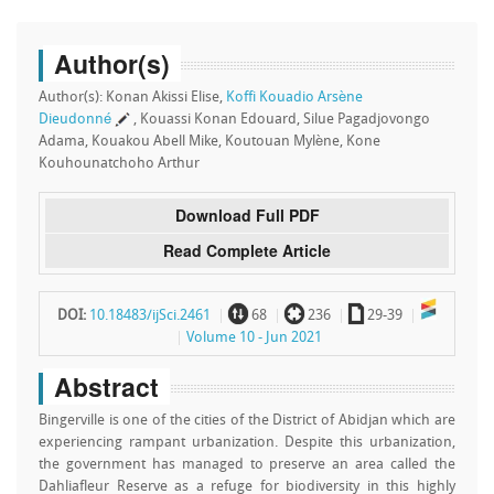
Author(s)
Author(s): Konan Akissi Elise,
Koffi Kouadio Arsène
Dieudonné
, Kouassi Konan Edouard, Silue Pagadjovongo
Adama, Kouakou Abell Mike, Koutouan Mylène, Kone
Kouhounatchoho Arthur
Download Full PDF
Read Complete Article
~
`
a
DOI:
10.18483/ijSci.2461
68
236
29-39
Volume 10 - Jun 2021
Abstract
Bingerville is one of the cities of the District of Abidjan which are
experiencing rampant urbanization. Despite this urbanization,
the government has managed to preserve an area called the
Dahliafleur Reserve as a refuge for biodiversity in this highly