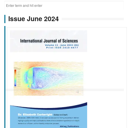
Issue June 2024
f
k
g
l