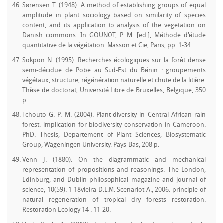
Sørensen T. (1948). A method of establishing groups of equal
amplitude in plant sociology based on similarity of species
content, and its application to analysis of the vegetation on
Danish commons. In GOUNOT, P. M. [ed.], Méthode d'étude
quantitative de la végétation. Masson et Cie, Paris, pp. 1-34.
Sokpon N. (1995). Recherches écologiques sur la forêt dense
semi-décidue de Pobe au Sud-Est du Bénin : groupements
végétaux, structure, régénération naturelle et chute de la litière.
Thèse de doctorat, Université Libre de Bruxelles, Belgique, 350
p.
Tchouto G. P. M. (2004). Plant diversity in Central African rain
forest: implication for biodiversity conservation in Cameroon.
PhD. Thesis, Departement of Plant Sciences, Biosystematic
Group, Wageningen University, Pays-Bas, 208 p.
Venn J. (1880). On the diagrammatic and mechanical
representation of propositions and reasonings. The London,
Edinburg, and Dublin philosophical magazine and journal of
science, 10(59): 1-18vieira D.L.M. Scenariot A., 2006.-principle of
natural regeneration of tropical dry forests restoration.
Restoration Ecology 14 : 11-20.