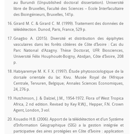
au Burundi (Unpublished doctoral dissertation). Université
libre de Bruxelles, Faculté des Sciences – Ecole Interfacultaire
des Bioingénieurs, Bruxelles, 141p.
Girard M. C. & Girard C. M. (1999). Traitement des données de
télédétection. Dunod, Paris, France, 529 p.
Gnagbo A. (2015). Diversité et distribution des épiphytes
vasculaires dans les forêts côtières de Côte d’Ivoire : Cas du
Parc National d’Azagny. Thèse Doctorat, UFR Biosciences,
Université Félix Houphouët-Boigny, Abidjan, Côte d’Ivoire, 208
p.
Habiyaremye M. K. F. X. (1997). Étude phytosociologique de la
dorsale orientale du lac Kivu. Musée Royal de l’Afrique
Centrale, Tervuren, Belgique; Annales Sciences Economiques,
24, 276 p.
Hutchinson, J. & Dalziel, J.M., 1954-1972. Flora of West Tropica
Africa, 2 nd edition. Revised by Key R.W.J., Hepper, F.N. Crown
Agent, London, 3 vol.
Kouadio H.B. (2006). Apport de la télédétection et d’un Système
d’Information Géographique (SIG) a la gestion intégrée et
participative des aires protégées en Côte d’Ivoire : application